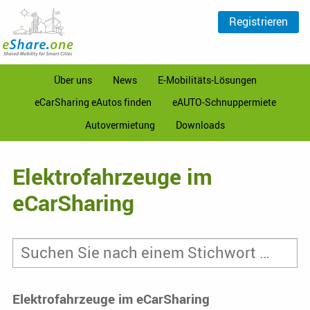
Registrieren
Über uns
News
E-Mobilitäts-Lösungen
eCarSharing eAutos finden
eAUTO-Schnuppermiete
Autovermietung
Downloads
Elektrofahrzeuge im
eCarSharing
Elektrofahrzeuge im eCarSharing