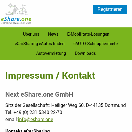
Registrieren
Über uns
News
E-Mobilitäts-Lösungen
eCarSharing eAutos finden
eAUTO-Schnuppermiete
Autovermietung
Downloads
Impressum / Kontakt
Next eShare.one GmbH
Sitz der Gesellschaft: Heiliger Weg 60, D-44135 Dortmund
Tel.:
+49 (0) 231 5340 22-70
email:
info@eshare.one
Kontakt eCarSharing