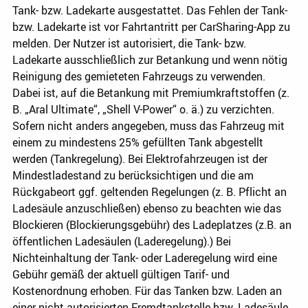
Tank- bzw. Ladekarte ausgestattet. Das Fehlen der Tank-
bzw. Ladekarte ist vor Fahrtantritt per CarSharing-App zu
melden. Der Nutzer ist autorisiert, die Tank- bzw.
Ladekarte ausschließlich zur Betankung und wenn nötig
Reinigung des gemieteten Fahrzeugs zu verwenden.
Dabei ist, auf die Betankung mit Premiumkraftstoffen (z.
B. „Aral Ultimate“, „Shell V-Power“ o. ä.) zu verzichten.
Sofern nicht anders angegeben, muss das Fahrzeug mit
einem zu mindestens 25% gefüllten Tank abgestellt
werden (Tankregelung). Bei Elektrofahrzeugen ist der
Mindestladestand zu berücksichtigen und die am
Rückgabeort ggf. geltenden Regelungen (z. B. Pflicht an
Ladesäule anzuschließen) ebenso zu beachten wie das
Blockieren (Blockierungsgebühr) des Ladeplatzes (z.B. an
öffentlichen Ladesäulen (Laderegelung).) Bei
Nichteinhaltung der Tank- oder Laderegelung wird eine
Gebühr gemäß der aktuell gültigen Tarif- und
Kostenordnung erhoben. Für das Tanken bzw. Laden an
einer nicht autorisierten Fremdtankstelle bzw. Ladesäule