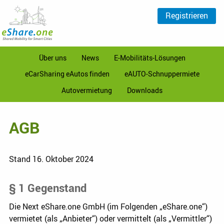
Registrieren
Über uns
News
E-Mobilitäts-Lösungen
eCarSharing eAutos finden
eAUTO-Schnuppermiete
Autovermietung
Downloads
AGB
Stand 16. Oktober 2024
§ 1 Gegenstand
Die Next eShare.one GmbH (im Folgenden „eShare.one“)
vermietet (als „Anbieter“) oder vermittelt (als „Vermittler“)