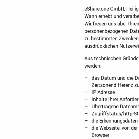
eShare.one GmbH, Heili
Wann erhebt und verarb
Wir freuen uns über Ihr
personenbezogenen Daten
zu bestimmten Zwecken. 
ausdrücklichen Nutzerw
Aus technischen Gründe
werden:
das Datum und die D
Zeitzonendifferenz 
IP Adresse
Inhalte Ihrer Anforde
Übertragene Datenm
Zugriffstatus/http-S
die Erkennungsdaten
die Webseite, von de
Browser