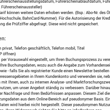
ührerscheinausstellungsdatum, Führerscheinablaufdatum, Führ
Führerscheinaussteller)
rif können weitere Daten erhoben werden. (Bsp.: Abo-Nr. des 
ochschule, BahnCard-Nummer). Für die Autorisierung der Kredi
 die Prüfziffer abgefragt. Diese wird nicht gespeichert.
en:
privat, Telefon geschäftlich, Telefon mobil, Titel
P öffnen)
d per Vorauswahl eingestellt, um Ihren Buchungsprozess zu ver
 Ihre Buchungsdaten, wozu auch die Angabe zum Vorhandensei
ie - falls Sie als registrierter Kunde einen Newsletter bestelle
eressensgebieten in Ihrem Kundenkonto und verwenden sie, ne
s mit Ihnen, auch zu internen Analyse- und Marktforschungszwe
nutzen, um unser Angebot ständig zu verbessern. Darüber hina
er Nachfrage und Ihren Bedürfnissen anpassen. Diesem Ziel di
ungsdaten aus dem Online-Bereich auf pseudonymer Basis. Ein
ten wird hierbei nicht hergestellt. Dieser pseudonymen Nutz