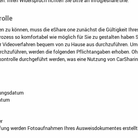
en. Ihren Widerspruch richten Sie bitte an info@eshare.one.
olle
n zu können, muss die eShare.one zunächst die Gültigkeit Ihre
ozess so komfortabel wie möglich für Sie zu gestalten haben Si
er Videoverfahren bequem von zu Hause aus durchzuführen. Um
urchzuführen, werden die folgenden Pflichtangaben erhoben. O
kontrolle durchgeführt werden, was eine Nutzung von CarShari
lungsdatum
datum
er
fung werden Fotoaufnahmen Ihres Ausweisdokumentes erstellt