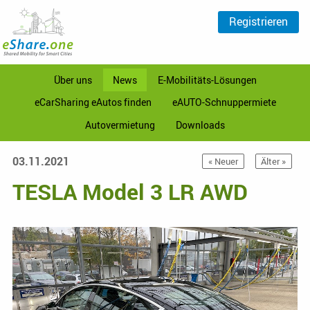
Registrieren
Über uns
News
E-Mobilitäts-Lösungen
eCarSharing eAutos finden
eAUTO-Schnuppermiete
Autovermietung
Downloads
03.11.2021
« Neuer
Älter »
TESLA Model 3 LR AWD