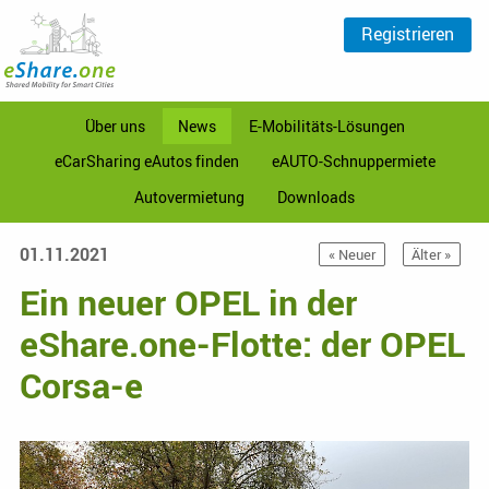
Registrieren
Über uns
News
E-Mobilitäts-Lösungen
eCarSharing eAutos finden
eAUTO-Schnuppermiete
Autovermietung
Downloads
01.11.2021
« Neuer
Älter »
Ein neuer OPEL in der
eShare.one-Flotte: der OPEL
Corsa-e