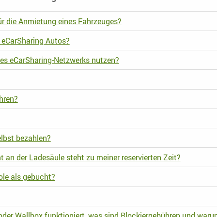
ür die Anmietung eines Fahrzeuges?
e eCarSharing Autos?
des eCarSharing-Netzwerks nutzen?
hren?
elbst bezahlen?
an der Ladesäule steht zu meiner reservierten Zeit?
ole als gebucht?
oder Wallbox funktioniert, was sind Blockiergebühren und waru