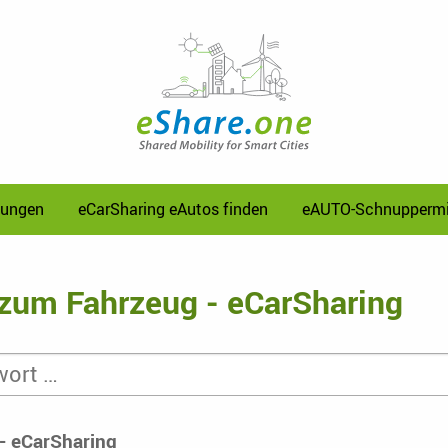
sungen
eCarSharing eAutos finden
eAUTO-Schnuppermi
zum Fahrzeug - eCarSharing
- eCarSharing