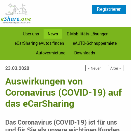
Registrieren
Über uns
News
E-Mobilitäts-Lösungen
eCarSharing eAutos finden
eAUTO-Schnuppermiete
Autovermietung
Downloads
23.03.2020
« Neuer
Älter »
Auswirkungen von
Coronavirus (COVID-19) auf
das eCarSharing
Das Coronavirus (COVID-19) ist für uns
und für Sie als unsere wichtigen Kunden